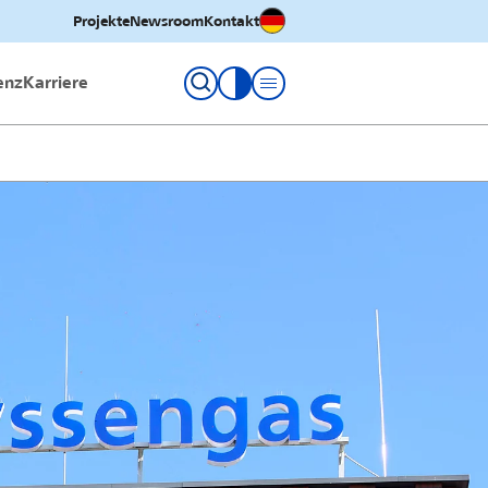
Deutsch
Projekte
Newsroom
Kontakt
enz
Karriere
Kontrastmodus umschalten