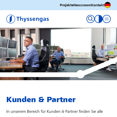
Deutsc
Projekte
Newsroom
Kontakt
Thyssengas GmbH
Kontrastm
Kunden & Partner
In unserem Bereich für Kunden & Partner finden Sie alle