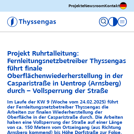
Deutsc
Projekte
Newsroom
Kontakt
Thyssengas GmbH
Kontrastm
Projekt Ruhrtalleitung:
Fernleitungsnetzbetreiber Thyssengas
führt finale
Oberflächenwiederherstellung in der
Casparistraße in Uentrop (Arnsberg)
durch – Vollsperrung der Straße
Im Laufe der KW 9 (Woche vom 24.02.2025) führt
der Fernleitungsnetzbetreiber Thyssengas die
Arbeiten zur finalen Wiederherstellung der
Oberfläche in der Casparistraße durch. Die Arbeiten
haben eine Vollsperrung der Straße auf einer Länge
von ca. 150 Metern vom Ortseingang (aus Richtung
Arnsberg kommend) bis Höhe Dorfstraße zur Folge.