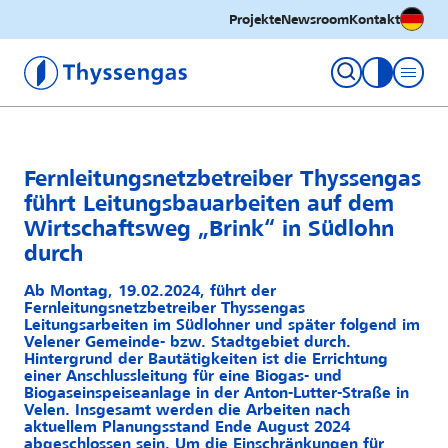
Deutsc
Projekte
Newsroom
Kontakt
Thyssengas GmbH
Kontrastm
Fernleitungsnetzbetreiber Thyssengas
führt Leitungsbauarbeiten auf dem
Wirtschaftsweg „Brink“ in Südlohn
durch
Ab Montag, 19.02.2024, führt der
Fernleitungsnetzbetreiber Thyssengas
Leitungsarbeiten im Südlohner und später folgend im
Velener Gemeinde- bzw. Stadtgebiet durch.
Hintergrund der Bautätigkeiten ist die Errichtung
einer Anschlussleitung für eine Biogas- und
Biogaseinspeiseanlage in der Anton-Lutter-Straße in
Velen. Insgesamt werden die Arbeiten nach
aktuellem Planungsstand Ende August 2024
abgeschlossen sein. Um die Einschränkungen für