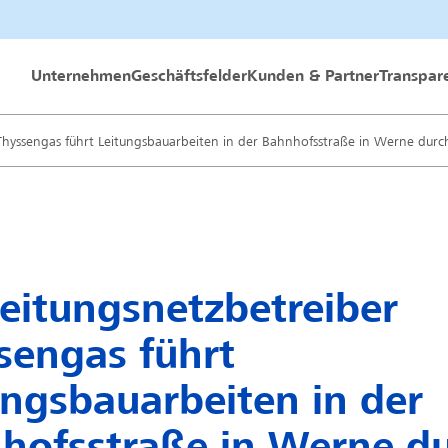
 GmbH
Unternehmen
Geschäftsfelder
Kunden & Partner
Transpar
Thyssengas führt Leitungsbauarbeiten in der Bahnhofsstraße in Werne durc
leitungsnetzbetreiber
sengas führt
ungsbauarbeiten in der
hofsstraße in Werne d