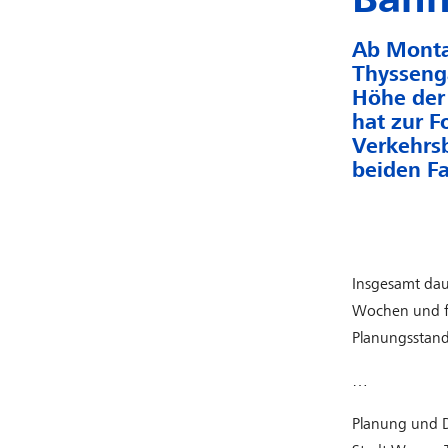
Ab Montag
Thyssenga
Höhe der
hat zur F
Verkehrs
beiden Fa
Insgesamt daue
Wochen und fa
Planungsstand
…
Planung und D