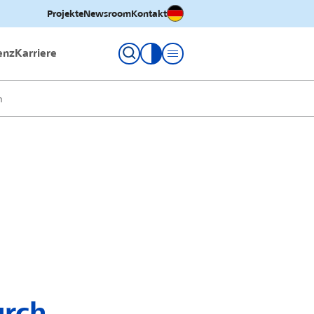
Deutsch
Projekte
Newsroom
Kontakt
enz
Karriere
Kontrastmodus umschalten
h
urch