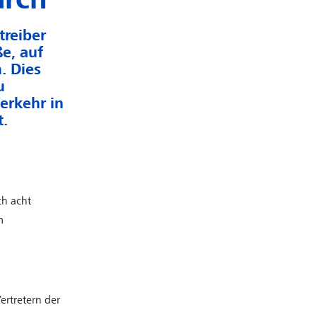
treiber
e, auf
. Dies
u
erkehr in
t.
ch acht
m
rtretern der