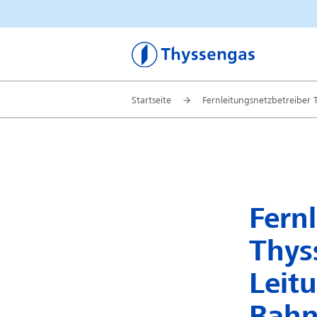
Thyssengas
Startseite
Fernleitungsnetzbetreiber 
Fern
Thys
Leit
Bahn