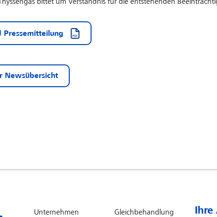
Thyssengas bittet um Verständnis für die entstehenden Beeinträcht
 Pressemitteilung
r Newsübersicht
Ihre
Unternehmen
Gleichbehandlung