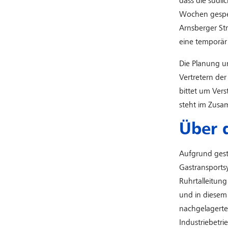
dass die südl
Wochen gesper
Arnsberger Str
eine temporär
Die Planung 
Vertretern de
bittet um Ver
steht im Zusa
Über d
Aufgrund gest
Gastransports
Ruhrtalleitun
und in diesem 
nachgelagerte
Industriebetri