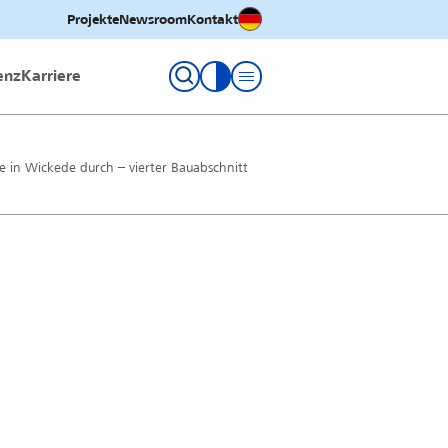
Deutsch
Projekte
Newsroom
Kontakt
enz
Karriere
Kontrastmodus umschalten
ße in Wickede durch – vierter Bauabschnitt