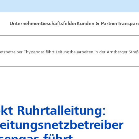
 GmbH
Unternehmen
Geschäftsfelder
Kunden & Partner
Transpar
netzbetreiber Thyssengas führt Leitungsbauarbeiten in der Arnsberger Stra
kt Ruhrtalleitung:
leitungsnetzbetreiber