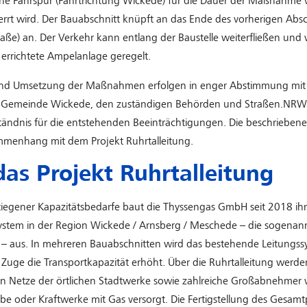
iche Fahrspur (Fahrtrichtung Wickede) für die Dauer der Maßnahme 
rt wird. Der Bauabschnitt knüpft an das Ende des vorherigen Absc
aße) an. Der Verkehr kann entlang der Baustelle weiterfließen und 
 errichtete Ampelanlage geregelt.
und Umsetzung der Maßnahmen erfolgen in enger Abstimmung mit
r Gemeinde Wickede, den zuständigen Behörden und Straßen.NRW
ständnis für die entstehenden Beeinträchtigungen. Die beschrieb
mmenhang mit dem Projekt Ruhrtalleitung.
as Projekt Ruhrtalleitung
iegener Kapazitätsbedarfe baut die Thyssengas GmbH seit 2018 ihr
ystem in der Region Wickede / Arnsberg / Meschede – die sogenan
g – aus. In mehreren Bauabschnitten wird das bestehende Leitungss
Zuge die Transportkapazität erhöht. Über die Ruhrtalleitung werde
n Netze der örtlichen Stadtwerke sowie zahlreiche Großabnehmer 
ebe oder Kraftwerke mit Gas versorgt. Die Fertigstellung des Gesamtpr