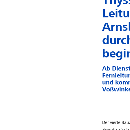
Thys
Leit
Arns
durc
begi
Ab Dienst
Fernleitu
und komm
Voßwinkel
Der vierte Bau