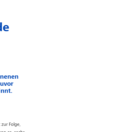
de
onnenen
zuvor
innt.
 zur Folge,