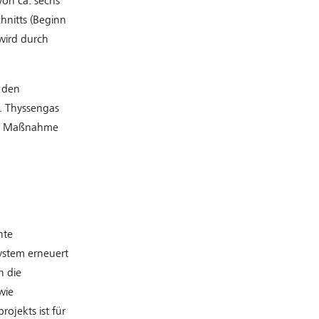
von ca. sechs
hnitts (Beginn
wird durch
 den
. Thyssengas
ene Maßnahme
nte
ystem erneuert
n die
wie
ojekts ist für