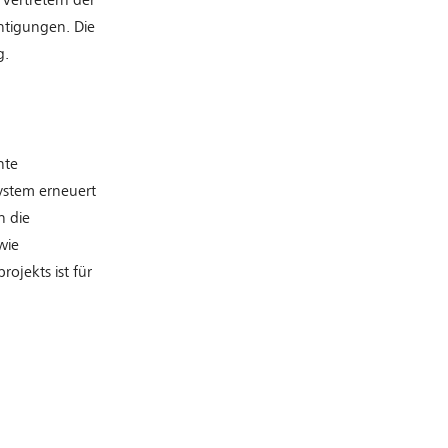
ertretern der
htigungen. Die
g.
nte
ystem erneuert
n die
wie
ojekts ist für