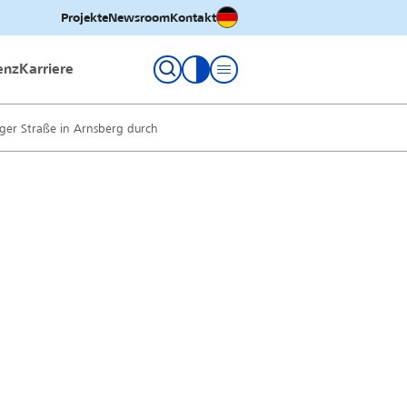
Deutsch
Projekte
Newsroom
Kontakt
enz
Karriere
Kontrastmodus umschalten
rger Straße in Arnsberg durch