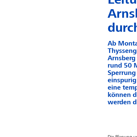
Arns
durc
Ab Montag
Thyssenga
Arnsberg 
rund 50 M
Sperrung 
einspurig
eine temp
können d
werden di