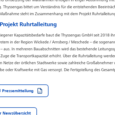
nd Umsetzung der Maßnahmen erfolgen in enger Abstimmung mit V
. Thyssengas bittet um Verständnis für die entstehenden Beeinträc
Maßnahme steht im Zusammenhang mit dem Projekt Ruhrtalleitun
Projekt Ruhrtalleitung
iegener Kapazitätsbedarfe baut die Thyssengas GmbH seit 2018 ihr
ystem in der Region Wickede / Arnsberg / Meschede – die sogenan
g – aus. In mehreren Bauabschnitten wird das bestehende Leitungss
Zuge die Transportkapazität erhöht. Über die Ruhrtalleitung werde
n Netze der örtlichen Stadtwerke sowie zahlreiche Großabnehmer 
ebe oder Kraftwerke mit Gas versorgt. Die Fertigstellung des Gesamtpr
 Pressemitteilung
r Newsübersicht