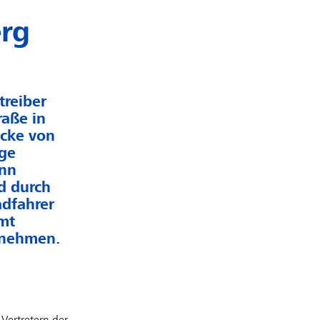
erg
treiber
raße in
ecke von
ige
ann
d durch
adfahrer
mt
 nehmen.