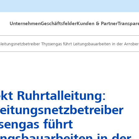
 GmbH
Unternehmen
Geschäftsfelder
Kunden & Partner
Transpar
rnleitungsnetzbetreiber Thyssengas führt Leitungsbauarbeiten in der Arnsbe
kt Ruhrtalleitung:
leitungsnetzbetreiber
sengas führt
ungsbauarbeiten in der