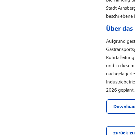
Die Planung u
Stadt Arnsberg
beschriebene 
Über das 
Aufgrund gest
Gastransports
Ruhrtalleitun
und in diesem 
nachgelagerte
Industriebetri
2026 geplant.
Download
zurück zu