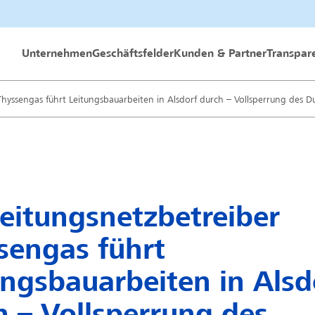
 GmbH
Unternehmen
Geschäftsfelder
Kunden & Partner
Transpar
Thyssengas führt Leitungsbauarbeiten in Alsdorf durch – Vollsperrung des 
leitungsnetzbetreiber
sengas führt
ungsbauarbeiten in Alsd
h – Vollsperrung des