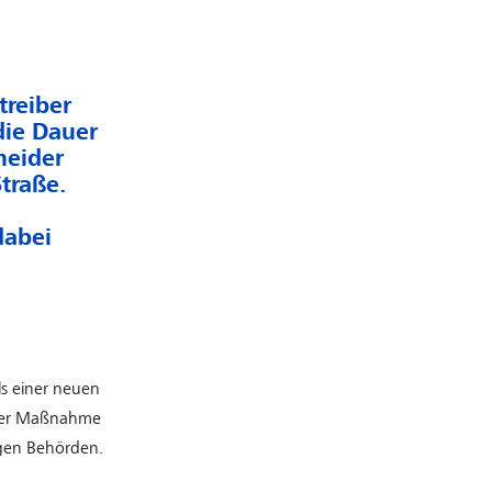
treiber
die Dauer
heider
traße.
dabei
ls einer neuen
 der Maßnahme
igen Behörden.