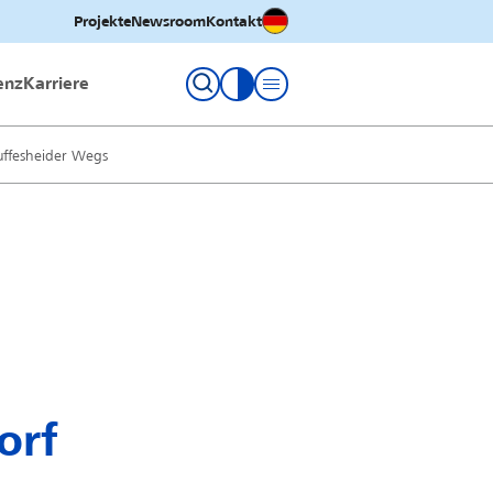
Deutsch
Projekte
Newsroom
Kontakt
enz
Karriere
Kontrastmodus umschalten
Duffesheider Wegs
orf