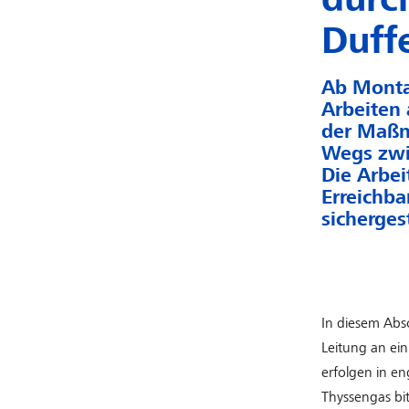
Duff
Ab Montag
Arbeiten 
der Maßn
Wegs zwis
Die Arbei
Erreichba
sichergest
In diesem Abs
Leitung an ei
erfolgen in e
Thyssengas bit