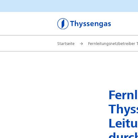
Thyssengas
Startseite
Fernleitungsnetzbetreiber 
Fern
Thys
Leit
durc