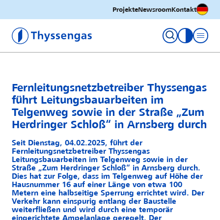
Deutsc
Projekte
Newsroom
Kontakt
Thyssengas GmbH
Kontrastm
Fernleitungsnetzbetreiber Thyssengas
führt Leitungsbauarbeiten im
Telgenweg sowie in der Straße „Zum
Herdringer Schloß“ in Arnsberg durch
Seit Dienstag, 04.02.2025, führt der
Fernleitungsnetzbetreiber Thyssengas
Leitungsbauarbeiten im Telgenweg sowie in der
Straße „Zum Herdringer Schloß“ in Arnsberg durch.
Dies hat zur Folge, dass im Telgenweg auf Höhe der
Hausnummer 16 auf einer Länge von etwa 100
Metern eine halbseitige Sperrung errichtet wird. Der
Verkehr kann einspurig entlang der Baustelle
weiterfließen und wird durch eine temporär
eingerichtete Ampelanlage geregelt. Der